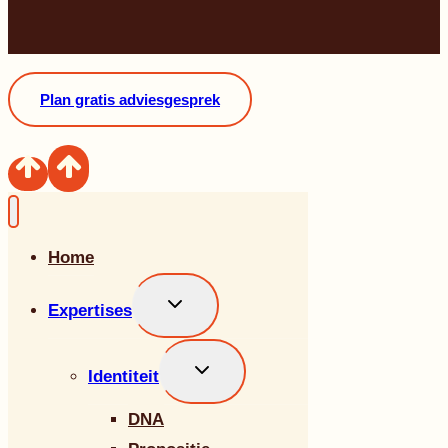
Plan gratis adviesgesprek
Home
Toggle
Expertises
submenu
Toggle
Identiteit
submenu
DNA