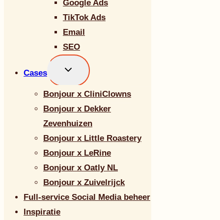
Google Ads
TikTok Ads
Email
SEO
Toggle
Cases
submenu
Bonjour x CliniClowns
Bonjour x Dekker
Zevenhuizen
Bonjour x Little Roastery
Bonjour x LeRine
Bonjour x Oatly NL
Bonjour x Zuivelrijck
Full-service Social Media beheer
Inspiratie