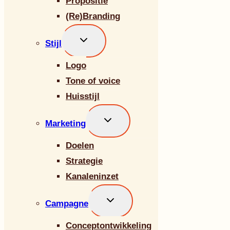
Propositie
(Re)Branding
Toggle
Stijl
submenu
Logo
Tone of voice
Huisstijl
Toggle
Marketing
submenu
Doelen
Strategie
Kanaleninzet
Toggle
Campagne
submenu
Conceptontwikkeling