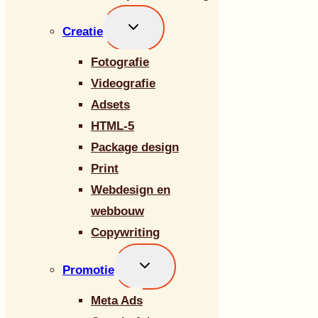
Toggle
Creatie
submenu
Fotografie
Videografie
Adsets
HTML-5
Package design
Print
Webdesign en
webbouw
Copywriting
Toggle
Promotie
submenu
Meta Ads