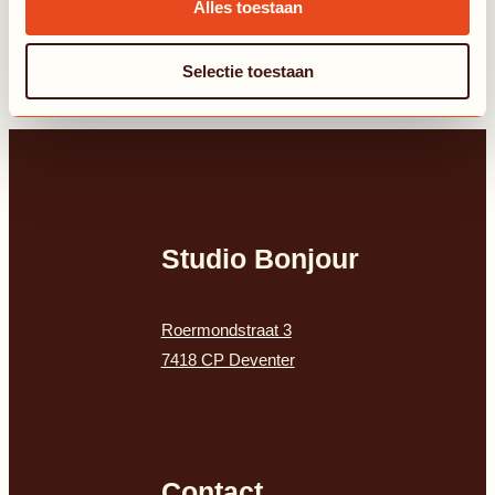
navigatie
Alles toestaan
De kracht van storytelling
Volgende
Selectie toestaan
Hoe kies je een niche zonder potentiële klanten te verliezen
Studio Bonjour
Roermondstraat 3
7418 CP Deventer
Contact