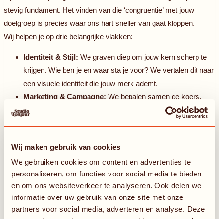
stevig fundament. Het vinden van die ‘congruentie’ met jouw
doelgroep is precies waar ons hart sneller van gaat kloppen.
Wij helpen je op drie belangrijke vlakken:
Identiteit & Stijl:
We graven diep om jouw kern scherp te
krijgen. Wie ben je en waar sta je voor? We vertalen dit naar
een visuele identiteit die jouw merk ademt.
Marketing & Campagne:
We bepalen samen de koers.
Met een helder concept als kompas maken we impact op
de plekken waar jouw doelgroep waarde aan hecht.
Creatie & Promotie:
Van pakkende teksten tot sterk design
Wij maken gebruik van cookies
en fotografie; we brengen het concept tot leven met
We gebruiken cookies om content en advertenties te
energieke en menselijke content.
personaliseren, om functies voor social media te bieden
Laten we samen bouwen aan een merk dat niet alleen gezien
en om ons websiteverkeer te analyseren. Ook delen we
wordt, maar ook echt gevoeld wordt.
informatie over uw gebruik van onze site met onze
partners voor social media, adverteren en analyse. Deze